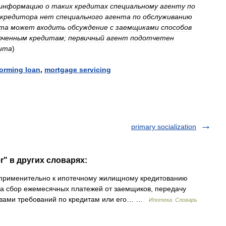
информацию
о
таких
кредитах
специальному
агенту
по
кредитора
нет
специального
агента
по
обслуживанию
та
может
входить
обсуждение
с
заемщиками
способов
оченным
кредитам
;
первичный
агент
подотчетен
ита
)
forming
loan
,
mortgage
servicing
primary socialization
er" в других словарях:
применительно к ипотечному жилищному кредитованию
за сбор ежемесячных платежей от заемщиков, передачу
авами требований по кредитам или его… …
Ипотека. Словарь