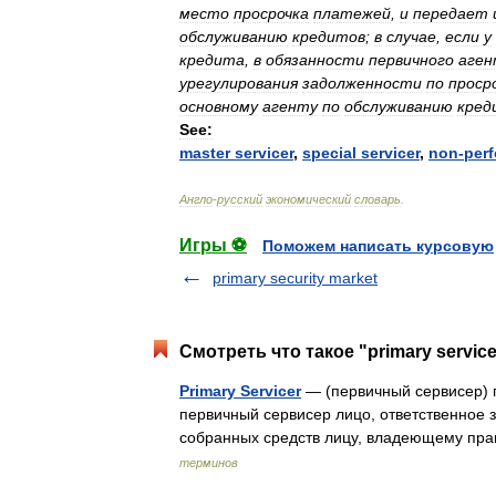
место
просрочка
платежей
,
и
передает
обслуживанию
кредитов
;
в
случае
,
если
у
кредита
,
в
обязанности
первичного
аген
урегулирования
задолженности
по
проср
основному
агенту
по
обслуживанию
кред
See:
master
servicer
,
special
servicer
,
non
-
per
Англо
-
русский
экономический
словарь
.
Игры ⚽
Поможем написать курсовую
primary security market
Смотреть что такое "primary servic
Primary Servicer
— (первичный сервисер) 
первичный сервисер лицо, ответственное 
собранных средств лицу, владеющему пр
терминов