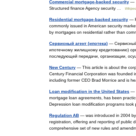
Commercial mortgage-backed security
— S
Structured finance Agency security …
Wikiped
Residential mortgage-backed security
— R
commonly issued in American security market
by mortgages on residential rather than co
Сервисный агент (ипотека)
— Сервисный 
ипотечному жилищному кредитованию) орг
последующей передачи, организации, о
New Century
— This article is about the co
Century Financial Corporation was founded i
including former CEO Brad Morrice and is
Loan modification in the United States
— L
mortgage loan agreements, has been practice
Depression loan modification programs took p
Regulation AB
— was introduced in 2004 by
registration, offering and reporting of publi
comprehensive set of new rules and amend