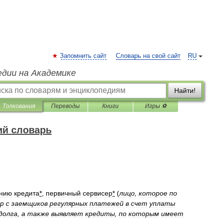
Запомнить сайт
Словарь на свой сайт
RU
едии на Академике
Найти!
Толкования
Переводы
Книги
Игры ⚽
ий словарь
анию
кредита
*
,
первичный
сервисер
*
(
лицо
,
которое
по
ор
с
заемщиков
регулярных
платежей
в
счет
уплаты
долга
,
а
также
выявляет
кредиты
,
по
которым
имеет