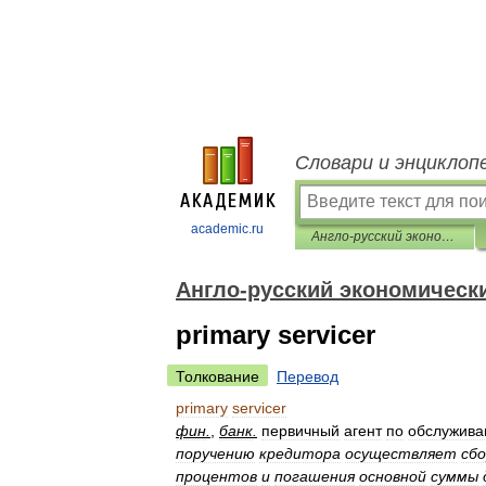
Словари и энциклоп
academic.ru
Англо-русский экономический словарь
Англо-русский экономическ
primary servicer
Толкование
Перевод
primary
servicer
фин
.
,
банк
.
первичный
агент
по
обслужив
поручению
кредитора
осуществляет
сб
процентов
и
погашения
основной
суммы