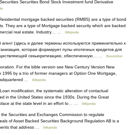
ecurities Securities Bond Stock Investment fund Derivative
ia
esidential mortgage backed securities (RMBS) are a type of bond
s. They are a type of Mortgage backed security which are backed
mmercial real estate. Industry… …
Wikipedia
агент (здесь и далее термины используются применительно к
анизация, которая формирует пулы ипотечных кредитов для
существляющей секьюритизацию, обеспеченную… …
Википедия
rporation. For the bible version see New Century Version New
n 1995 by a trio of former managers at Option One Mortgage,
 headquartered …
Wikipedia
oan modification, the systematic alteration of contactual
d in the United States since the 1930s. During the Great
lace at the state level in an effort to… …
Wikipedia
 the Securities and Exchanges Commission to regulate
c deals of Asset Backed Securities Background Regulation AB is a
ments that address …
Wikipedia