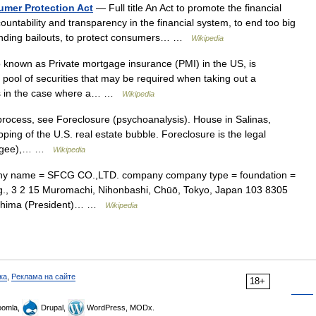
mer Protection Act
— Full title An Act to promote the financial
countability and transparency in the financial system, to end too big
y ending bailouts, to protect consumers… …
Wikipedia
 known as Private mortgage insurance (PMI) in the US, is
a pool of securities that may be required when taking out a
sses in the case where a… …
Wikipedia
rocess, see Foreclosure (psychoanalysis). House in Salinas,
pping of the U.S. real estate bubble. Foreclosure is the legal
tgagee),… …
Wikipedia
 name = SFCG CO.,LTD. company company type = foundation =
g., 3 2 15 Muromachi, Nihonbashi, Chūō, Tokyo, Japan 103 8305
 Ōshima (President)… …
Wikipedia
ка
,
Реклама на сайте
18+
omla,
Drupal,
WordPress, MODx.