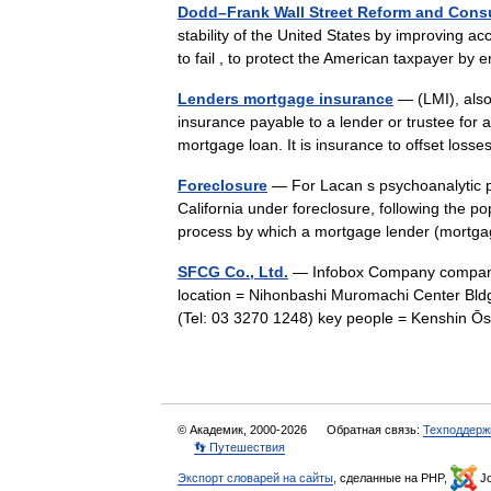
Dodd–Frank Wall Street Reform and Consu
stability of the United States by improving ac
to fail , to protect the American taxpayer b
Lenders mortgage insurance
— (LMI), also
insurance payable to a lender or trustee for 
mortgage loan. It is insurance to offset lo
Foreclosure
— For Lacan s psychoanalytic p
California under foreclosure, following the po
process by which a mortgage lender (mor
SFCG Co., Ltd.
— Infobox Company company
location = Nihonbashi Muromachi Center Bld
(Tel: 03 3270 1248) key people = Kenshin
© Академик, 2000-2026
Обратная связь:
Техподдерж
👣 Путешествия
Экспорт словарей на сайты
, сделанные на PHP,
Jo